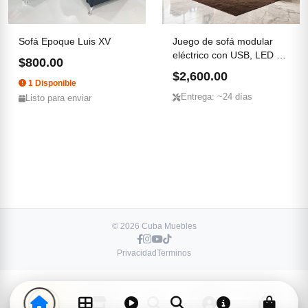
Sofá Epoque Luis XV
Juego de sofá modular
eléctrico con USB, LED y
$800.00
...
$2,600.00
1 Disponible
Entrega: ~24 días
Listo para enviar
© 2026 Cuba Muebles
Privacidad
Terminos
-
+
1